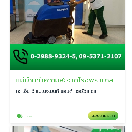
แม่บ้านทำความสะอาดโรงพยาบาล
เอ เอ็น จี แมเนจเมนท์ แอนด์ เซอร์วิสเซส
สอบถามราคา
แม่บ้าน