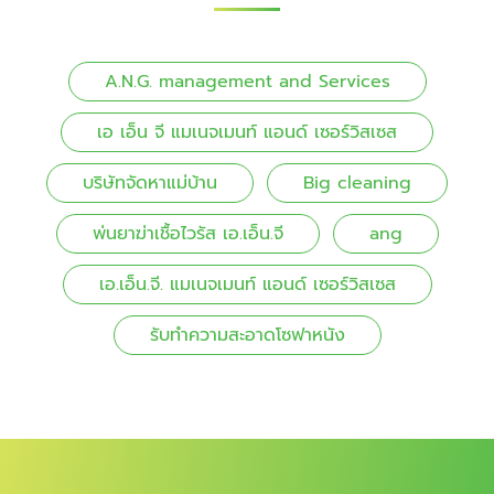
A.N.G. management and Services
เอ เอ็น จี แมเนจเมนท์ แอนด์ เซอร์วิสเซส
บริษัทจัดหาแม่บ้าน
Big cleaning
พ่นยาฆ่าเชื้อไวรัส เอ.เอ็น.จี
ang
เอ.เอ็น.จี. แมเนจเมนท์ แอนด์ เซอร์วิสเซส
รับทําความสะอาดโซฟาหนัง