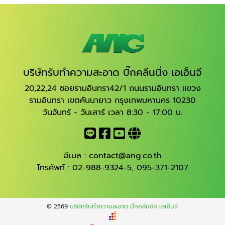
บริษัทรับทำความสะอาด บิ๊กคลีนนิ่ง เอเอ็นจี
20,22,24 ซอยรามอินทรา42/1 ถนนรามอินทรา แขวง
รามอินทรา เขตคันนายาว กรุงเทพมหานคร 10230
วันจันทร์ - วันเสาร์ เวลา 8:30 - 17:00 น.
อีเมล :
contact@ang.co.th
โทรศัพท์ :
02-988-9324-5
,
095-371-2107
© 2569
บริษัทรับทำความสะอาด บิ๊กคลีนนิ่ง เอเอ็นจี