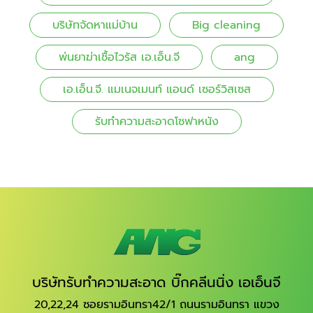
บริษัทจัดหาแม่บ้าน
Big cleaning
พ่นยาฆ่าเชื้อไวรัส เอ.เอ็น.จี
ang
เอ.เอ็น.จี. แมเนจเมนท์ แอนด์ เซอร์วิสเซส
รับทําความสะอาดโซฟาหนัง
บริษัทรับทำความสะอาด บิ๊กคลีนนิ่ง เอเอ็นจี
20,22,24 ซอยรามอินทรา42/1 ถนนรามอินทรา แขวง