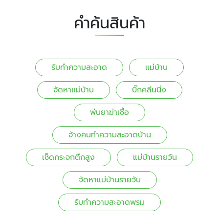
คำค้นสินค้า
รับทำความสะอาด
แม่บ้าน
จัดหาแม่บ้าน
บิ๊กคลีนนิ่ง
พ่นยาฆ่าเชื้อ
จ้างคนทําความสะอาดบ้าน
เช็ดกระจกตึกสูง
แม่บ้านรายวัน
จัดหาแม่บ้านรายวัน
รับทำความสะอาดพรม