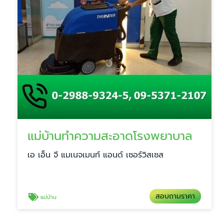
แม่บ้านทำความสะอาดโรงพยาบาล
เอ เอ็น จี แมเนจเมนท์ แอนด์ เซอร์วิสเซส
สอบถามราคา
แม่บ้าน