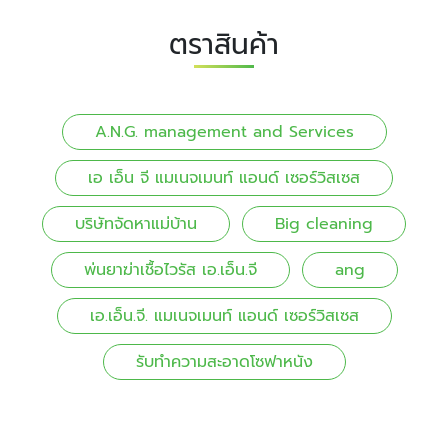
ตราสินค้า
A.N.G. management and Services
เอ เอ็น จี แมเนจเมนท์ แอนด์ เซอร์วิสเซส
บริษัทจัดหาแม่บ้าน
Big cleaning
พ่นยาฆ่าเชื้อไวรัส เอ.เอ็น.จี
ang
เอ.เอ็น.จี. แมเนจเมนท์ แอนด์ เซอร์วิสเซส
รับทําความสะอาดโซฟาหนัง