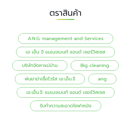
ตราสินค้า
A.N.G. management and Services
เอ เอ็น จี แมเนจเมนท์ แอนด์ เซอร์วิสเซส
บริษัทจัดหาแม่บ้าน
Big cleaning
พ่นยาฆ่าเชื้อไวรัส เอ.เอ็น.จี
ang
เอ.เอ็น.จี. แมเนจเมนท์ แอนด์ เซอร์วิสเซส
รับทําความสะอาดโซฟาหนัง