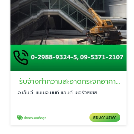
รับจ้างทำความสะอาดกระจกอาคารสูง
เอ.เอ็น.จี. แมเนจเมนท์ แอนด์ เซอร์วิสเซส
สอบถามราคา
เช็ดกระจกตึกสูง