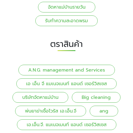
จัดหาแม่บ้านรายวัน
รับทำความสะอาดพรม
ตราสินค้า
A.N.G. management and Services
เอ เอ็น จี แมเนจเมนท์ แอนด์ เซอร์วิสเซส
บริษัทจัดหาแม่บ้าน
Big cleaning
พ่นยาฆ่าเชื้อไวรัส เอ.เอ็น.จี
ang
เอ.เอ็น.จี. แมเนจเมนท์ แอนด์ เซอร์วิสเซส