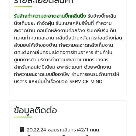
รายละเอียดสินค้า
รับจ้างทําความสะอาดงานบิ๊กคลีนนิ่ง
รับจ้างบิ๊กคลีน
นิ่งเก็บขยะ กำจัดฝุ่น รับเหมาเคลียร์พื้นที่ ทำความ
สะอาดบ้าน คอนโดหลังงานก่อสร้าง รับเคลียริ่งเก็บ
กวาดทำความสะอาด คลีนนิ่งบ้านหลังการก่อสร้างก่อน
ส่งมอบให้เจ้าของบ้าน ทำความสะอาดหลังเก็บงาน
ตกแต่งภายในก่อนเปิดกิจการร้านอาหาร ร้านค้าใน
ศูนย์การค้า บริการทำความสะอาดเเบบครบวงจร
สำหรับคอนโดมิเนียม อพาร์ตเมนท์ ด้วยพนักงาน
ทำความสะอาดแบบมืออาชีพ ผ่านการอบรมด้านการให้
บริการ และเน้นย้ำเรื่องของ SERVICE MIND
ข้อมูลติดต่อ
20,22,24 ซอยรามอินทรา42/1 ถนน