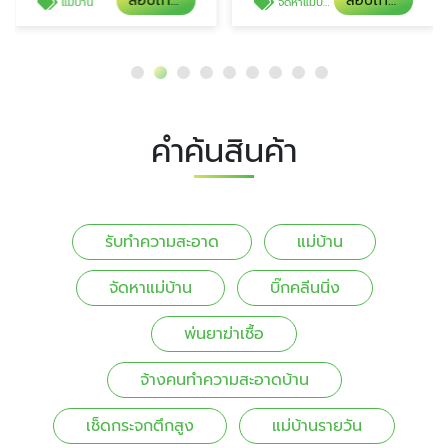
สอบถามราคา
สอบถามราคา
แม่บ้าน
จัดหาแม่บ้าน
คำค้นสินค้า
รับทำความสะอาด
แม่บ้าน
จัดหาแม่บ้าน
บิ๊กคลีนนิ่ง
พ่นยาฆ่าเชื้อ
จ้างคนทําความสะอาดบ้าน
เช็ดกระจกตึกสูง
แม่บ้านรายวัน