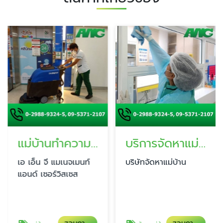
แม่บ้านทำความสะอาดโรงพยาบาล
บริการจัดหาแม่บ้านทำความสะอาด
เอ เอ็น จี แมเนจเมนท์
บริษัทจัดหาแม่บ้าน
แอนด์ เซอร์วิสเซส