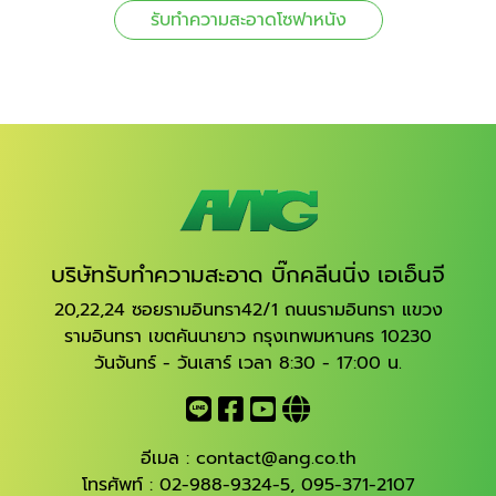
รับทําความสะอาดโซฟาหนัง
บริษัทรับทำความสะอาด บิ๊กคลีนนิ่ง เอเอ็นจี
20,22,24 ซอยรามอินทรา42/1 ถนนรามอินทรา แขวง
รามอินทรา เขตคันนายาว กรุงเทพมหานคร 10230
วันจันทร์ - วันเสาร์ เวลา 8:30 - 17:00 น.
อีเมล :
contact@ang.co.th
โทรศัพท์ :
02-988-9324-5
,
095-371-2107