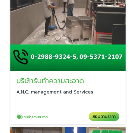
บริษัทรับทำความสะอาด
A.N.G. management and Services
สอบถามราคา
รับทำความสะอาด