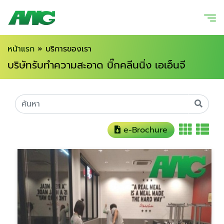
หน้าแรก
»
บริการของเรา
บริษัทรับทำความสะอาด บิ๊กคลีนนิ่ง เอเอ็นจี
e-Brochure