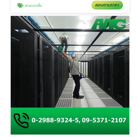
สอบถามราคา
พ่นยาฆ่าเชื้อ