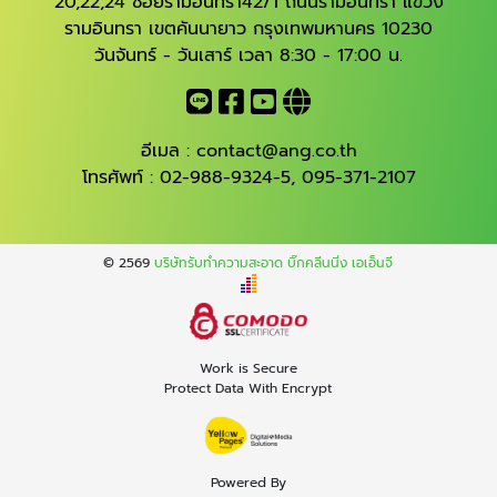
20,22,24 ซอยรามอินทรา42/1 ถนนรามอินทรา แขวง
รามอินทรา เขตคันนายาว กรุงเทพมหานคร 10230
วันจันทร์ - วันเสาร์ เวลา 8:30 - 17:00 น.
อีเมล :
contact@ang.co.th
โทรศัพท์ :
02-988-9324-5
,
095-371-2107
© 2569
บริษัทรับทำความสะอาด บิ๊กคลีนนิ่ง เอเอ็นจี
Work is Secure
Protect Data With Encrypt
Powered By