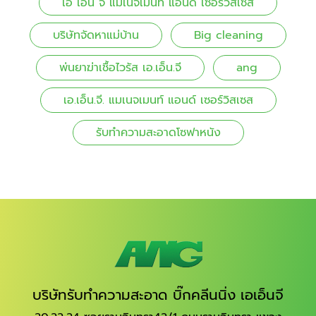
เอ เอ็น จี แมเนจเมนท์ แอนด์ เซอร์วิสเซส
บริษัทจัดหาแม่บ้าน
Big cleaning
พ่นยาฆ่าเชื้อไวรัส เอ.เอ็น.จี
ang
เอ.เอ็น.จี. แมเนจเมนท์ แอนด์ เซอร์วิสเซส
รับทําความสะอาดโซฟาหนัง
บริษัทรับทำความสะอาด บิ๊กคลีนนิ่ง เอเอ็นจี