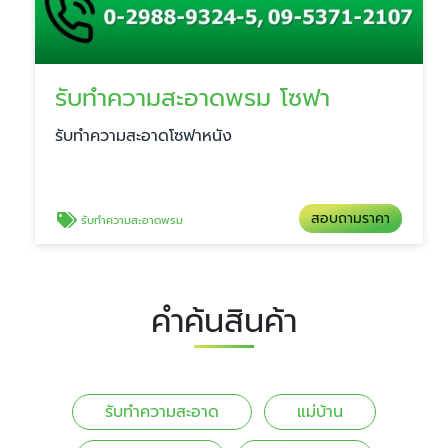
รับทำความสะอาดพรม โซฟา
รับทําความสะอาดโซฟาหนัง
สอบถามราคา
รับทำความสะอาดพรม
คำค้นสินค้า
รับทำความสะอาด
แม่บ้าน