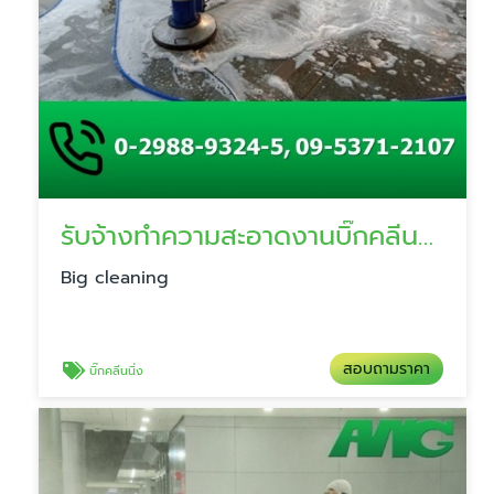
รับจ้างทําความสะอาดงานบิ๊กคลีนนิ่ง
Big cleaning
สอบถามราคา
บิ๊กคลีนนิ่ง