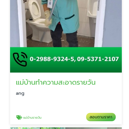
แม่บ้านทำความสะอาดรายวัน
ang
สอบถามราคา
แม่บ้านรายวัน