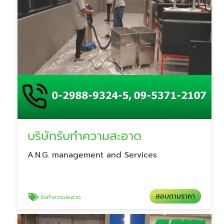
บริษัทรับทำความสะอาด
A.N.G. management and Services
สอบถามราคา
รับทำความสะอาด