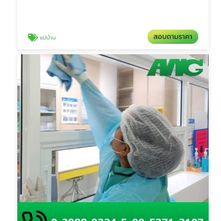
สอบถามราคา
แม่บ้าน