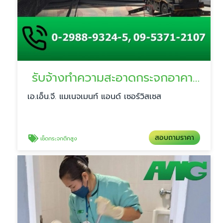
รับจ้างทำความสะอาดกระจกอาคารสูง
เอ.เอ็น.จี. แมเนจเมนท์ แอนด์ เซอร์วิสเซส
สอบถามราคา
เช็ดกระจกตึกสูง