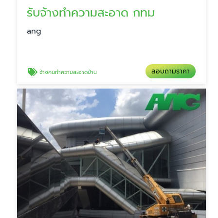
รับจ้างทำความสะอาด กทม
ang
สอบถามราคา
จ้างคนทําความสะอาดบ้าน